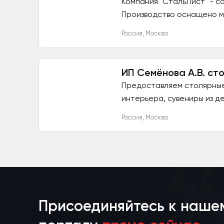
Компания "СтальЛист" - 
Производство оснащено м
раскроя...
Россия
,
Москва
ИП Семёнова А.В. ст
Предоставляем столярные 
интерьера, сувениры из дере
Россия
,
Москва
Присоединяйтесь к наше