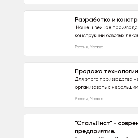
Разработка и конст
Наше швейное производст
конструкций базовых лека
САПР...
Россия
,
Москва
Продажа технологии 
Для этого производства н
организовать с небольшим
Россия
,
Москва
"СтальЛист" - сов
предприятие.