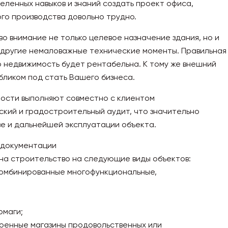
ленных навыков и знаний создать проект офиса,
ого производства довольно трудно.
о внимание не только целевое назначение здания, но и
и другие немаловажные технические моменты. Правильная
о недвижимость будет рентабельна. К тому же внешний
бликом под стать Вашего бизнеса.
ости выполняют совместно с клиентом
кий и градостроительный аудит, что значительно
е и дальнейшей эксплуатации объекта.
 документации
 на строительство на следующие виды объектов:
комбинированные многофункциональные,
рмаги;
оенные магазины продовольственных или