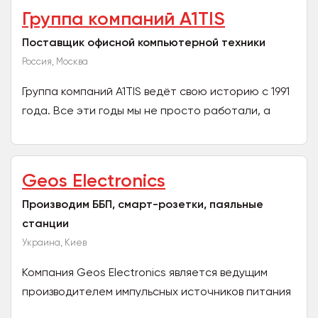
Группа компаний A1TIS
Поставщик офисной компьютерной техники
Россия, Москва
Группа компаний A1TIS ведёт свою историю с 1991
года. Все эти годы мы не просто работали, а
развивались сами и помогали развивать рынок,
делая его...
Geos Electronics
Производим ББП, смарт-розетки, паяльные
станции
Украина, Киев
Компания Geos Electronics является ведущим
производителем импульсных источников питания
и аксессуаров для систем безопасности и (в том