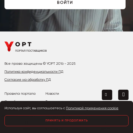
ВОЙТИ
Все права защищены © YOPT 2016 - 2025
Политика конфиденциальности ПД
Согласие на обработку ПД
Правила портала
Новости
Служба поддержки
Топ поставщиков
Используя сайт, вы соглашаетесь с
Политикой применения cookie
Контакты
Страны и города
Предложить улучшение
ПРИНЯТЬ И ПРОДОЛЖИТЬ
Вход
Регистрация
Поставщики
Закупки