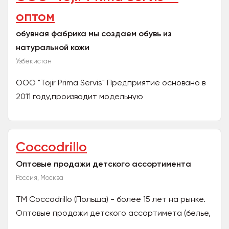
оптом
обувная фабрика мы создаем обувь из
натуральной кожи
Узбекистан
OOO "Tojir Prima Servis" Предприятие основано в
2011 году,производит модельную
мужскую,подростковую и детскую обувь.
Оснащено современным...
Coccodrillo
Оптовые продажи детского ассортимента
Россия, Москва
ТМ Сoccodrillo (Польша) - более 15 лет на рынке.
Оптовые продажи детского ассортимета (белье,
купальники, повседневная одежда, верхняя