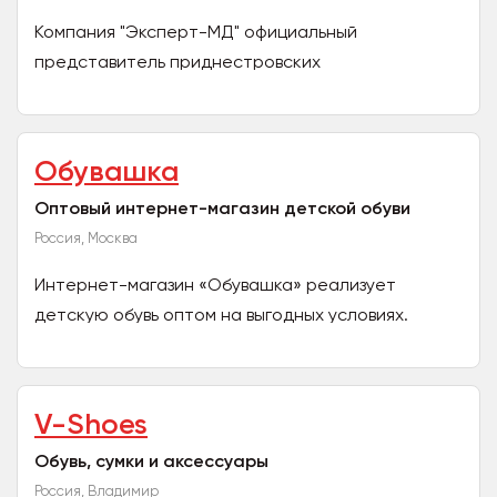
Компания "Эксперт-МД" официальный
представитель приднестровских
производителей: продуктов питания, а также
обуви, мужской и женской одежды. Мы...
Обувашка
Оптовый интернет-магазин детской обуви
Россия, Москва
Интернет-магазин «Обувашка» реализует
детскую обувь оптом на выгодных условиях.
Минимальное количество для заказа — 1 короб,
для таких торговых...
V-Shoes
Обувь, сумки и аксессуары
Россия, Владимир