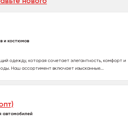
авьте нового
в и костюмов
щий одежду, которая сочетает элегантность, комфорт и
оды. Наш ассортимент включает изысканные...
опт)
я автомобилей