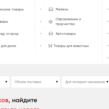
инские товары
Мебель
Образование и
овары
творчество
сад, огород
Автотовары
 для дома
Товары для животных
ков
, найдите