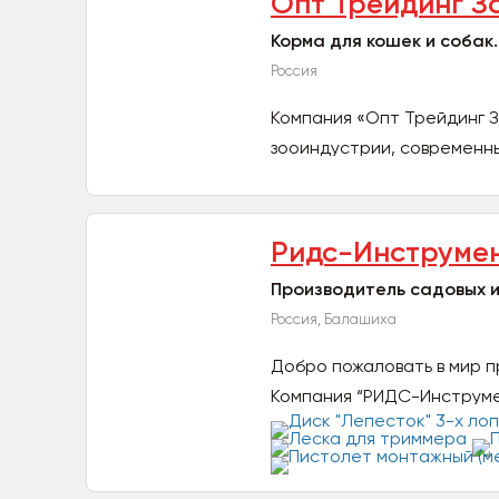
Опт Трейдинг З
Корма для кошек и собак.
Россия
Компания «Опт Трейдинг 
зооиндустрии, современн
животных....
Ридс-Инструме
Производитель садовых и
Россия, Балашиха
Добро пожаловать в мир п
Компания “РИДС-Инструмен