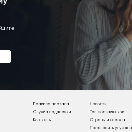
му
айдите
Правила портала
Новости
Служба поддержки
Топ поставщиков
Контакты
Страны и города
Предложить улучше