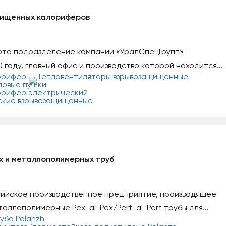
щищенных калориферов
 это подразделение компании «УралСпецГрупп» -
0 году, главный офис и производство которой находится...
х и металлополимерных труб
ийское производственное предприятие, производящее
аллополимерные Pex-al-Pex/Pert-al-Pert трубы для...