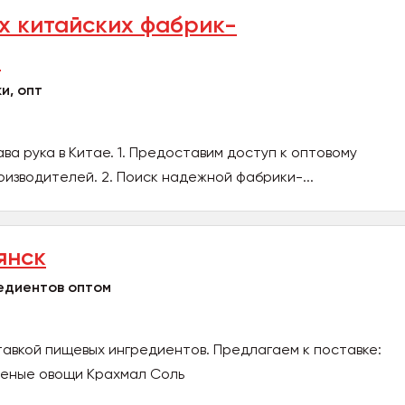
х китайских фабрик-
й
и, опт
ва рука в Китае. 1. Предоставим доступ к оптовому
оизводителей. 2. Поиск надежной фабрики-...
янск
едиентов оптом
авкой пищевых ингредиентов. Предлагаем к поставке:
еные овощи Крахмал Соль