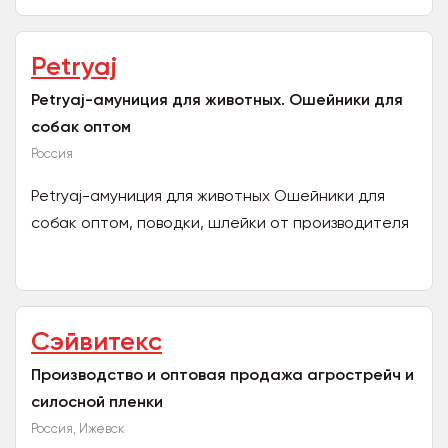
лежанок для...
Petryaj
Petryaj-амуниция для животных. Ошейники для
собак оптом
Россия
Petryaj-амуниция для животных Ошейники для
собак оптом, поводки, шлейки от производителя
без посредников: шлейки, поводки, водилки,
ринговки, удавки...
Сэйвитекс
Производство и оптовая продажа агрострейч и
силосной пленки
Россия, Ижевск