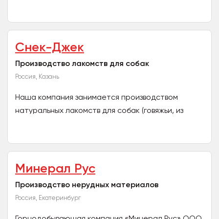
современный российский производитель кормов
для домашних животных....
Снек-Джек
Производство лакомств для собак
Россия, Казань
Наша компания занимается производством
натуральных лакомств для собак (говяжьи, из
птицы, рога оленя, уши кролика, свиные уши).
Товар...
Минерал Рус
Производство нерудных материалов
Россия, Екатеринбург
Горнодобывающая компания «Минерал Рус» ООО