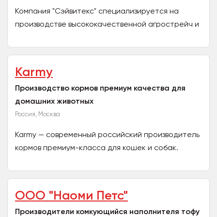
Компания "Сэйвитекс" специализируется на
производстве высококачественной агрострейч и
силосной пленки, силосного скотча и флисового
полотна для...
Karmy
Производство кормов премиум качества для
домашних животных
Россия, Москва
Karmy — современный российский производитель
кормов премиум-класса для кошек и собак.
Основываемся на последних научных
разработках в области...
ООО "Наоми Петс"
Производители комкующийся наполнителя тофу