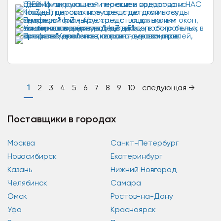
организовано в 1998 году и ориентировано на
разработку и производство...
1
2
3
4
5
6
7
8
9
10
следующая →
Поставщики в городах
Москва
Санкт-Петербург
Новосибирск
Екатеринбург
Казань
Нижний Новгород
Челябинск
Самара
Омск
Ростов-на-Дону
Уфа
Красноярск