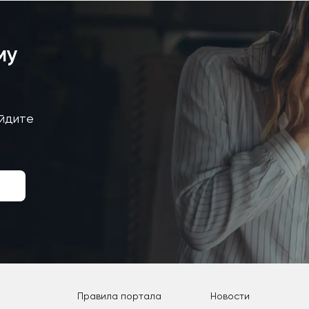
му
айдите
Правила портала
Новости