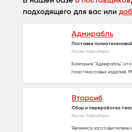
В нашей базе
6 поставщиков
подходящего для вас или
доб
Адмирабль
Поставки полиэтиленовой
Россия, Новосибирск
Компания "Адмирабль" это
пластмассовых изделий. Мы 
Вторсиб
Сбор и переработка текс
Россия, Новосибирск
Являемся заготовителями