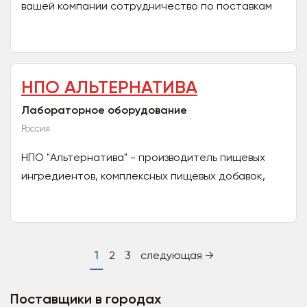
вашей компании сотрудничество по поставкам
средств личной гигиены: подгузники для детей и
взрослых,...
НПО АЛЬТЕРНАТИВА
Лабораторное оборудование
Россия
НПО "Альтернатива" - производитель пищевых
ингредиентов, комплексных пищевых добавок,
микробиологических экспресс-тестов. Наша
целевая аудитория -...
1
2
3
следующая →
Поставщики в городах