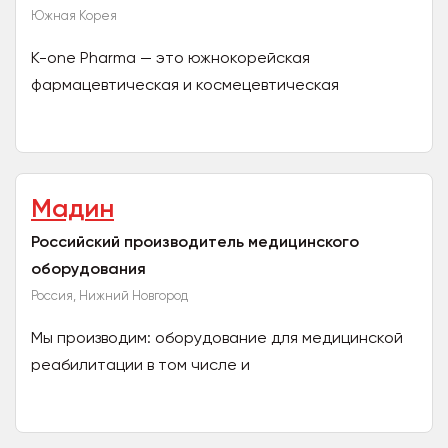
Южная Корея
K-one Pharma — это южнокорейская
фармацевтическая и космецевтическая
компания, занимающаяся производством и
экспортом сертифицированной продукции в...
Мадин
Российский производитель медицинского
оборудования
Россия, Нижний Новгород
Мы производим: оборудование для медицинской
реабилитации в том числе и
высокотехнологичные комплексы с
биологической обратной связью, аппараты...