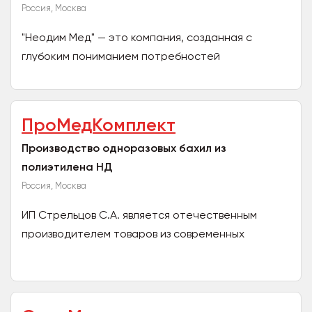
Россия, Москва
"Неодим Мед" — это компания, созданная с
глубоким пониманием потребностей
медицинских учреждений. Наша цель —
обеспечить медицинские учреждения...
ПроМедКомплект
Производство одноразовых бахил из
полиэтилена НД
Россия, Москва
ИП Стрельцов С.А. является отечественным
производителем товаров из современных
полимерных материалов. Большой опыт работы с
партнерами, налаженные...