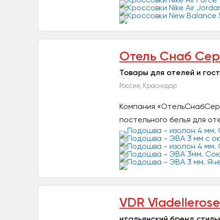
Отель Снаб Сер
Товары для отелей и гос
Россия, Краснодар
Компания «ОтельСнабСерв
постельного белья для оте
VDR Viadellerose
итальянский бренд стил