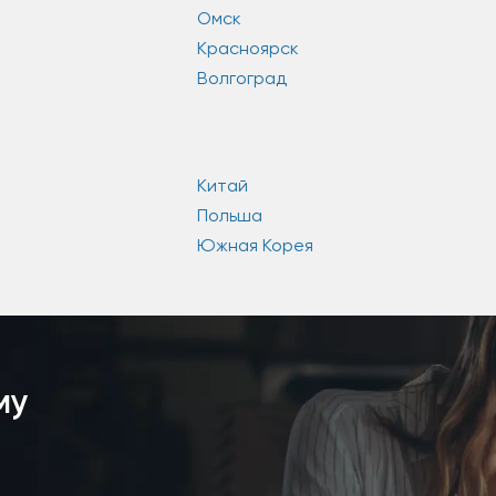
Омск
Красноярск
Волгоград
Китай
Польша
Южная Корея
му