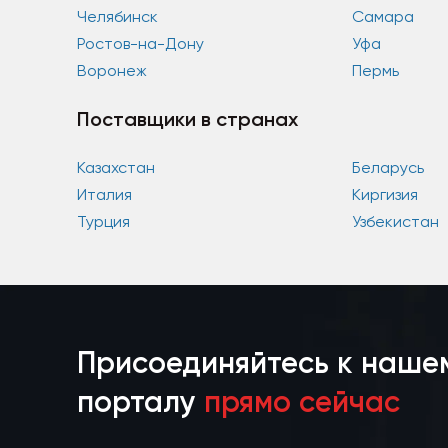
Челябинск
Самара
Ростов-на-Дону
Уфа
Воронеж
Пермь
Поставщики в странах
Казахстан
Беларусь
Италия
Киргизия
Турция
Узбекистан
Присоединяйтесь к наше
порталу
прямо сейчас