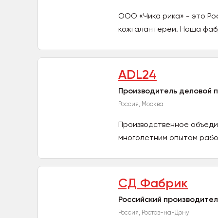
ООО «Чика рика» - это Р
кожгалантереи. Наша фабр
пошив...
ADL24
Производитель деловой 
Россия, Москва
Производственное объеди
многолетним опытом работ
СД Фабрик
Российский производител
Россия, Ростов-на-Дону