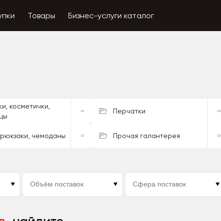
упки
Товары
Бизнес-услуги каталог
и, косметички,
Перчатки
цы
 рюкзаки, чемоданы
Прочая галантерея