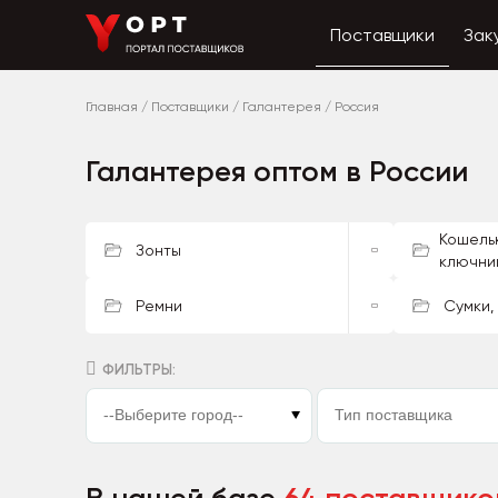
Поставщики
Зак
Главная
/
Поставщики
/
Галантерея
/
Россия
Галантерея оптом в России
Кошельк
Зонты
ключни
Ремни
Сумки,
ФИЛЬТРЫ: