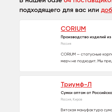
В нашей базе
64 поставщико
подходящего для вас или
доб
CORIUM
Производство изделий из
Россия
CORIUM — статусные корп
мерч не подходит. Мы пре
Триумф-Л
Cумки оптом от Российск
Россия, Киров
Вятская мануфактура сум