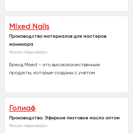
г. Новосибирске. Прямые поставки заказчикам от
20000...
Mixed Nails
Производство материалов для мастеров
маникюра
Россия, Новосибирск
Бренд Mixed – это высококачественные
продукты, которые созданы с учётом
потребностей мастеров и их клиентов.
Продукция гипоаллергенная и безопасна...
Голиаф
Производство. Эфирное пихтовое масло оптом
Россия, Новосибирск