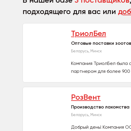
В нашей базе
3 поставщиков
подходящего для вас или
доб
ТриолБел
Оптовые поставки зоото
Беларусь, Минск
Компания ТриолБел была о
партнером для более 900 
РозВент
Производство лакомства
Беларусь, Минск
Добрый день! Компания ОО