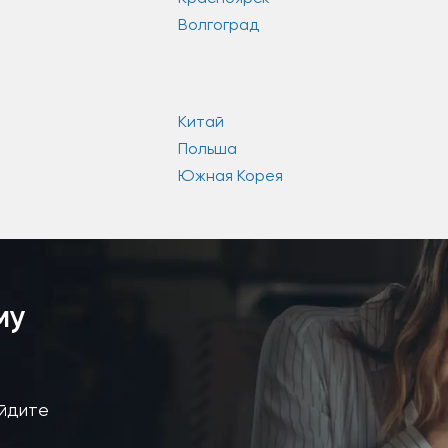
Волгоград
Китай
Польша
Южная Корея
му
айдите