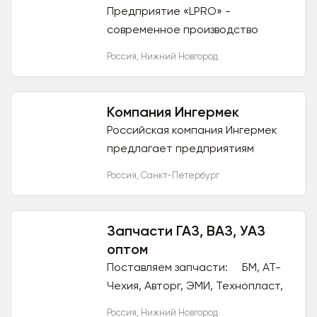
Предприятие «LPRO» -
современное производство
фургонов и спецтехники,
Россия
,
Нижний Новгород
оснащенное
высокотехнологичным
оборудованием, позволяющее
Компания Ингермек
выпускать продукцию...
Российская компания Ингермек
предлагает предприятиям
Северо-Западного
Россия
,
Санкт-Петербург
Федерального округа системные
решения по управлению парком
строительной и...
Запчасти ГАЗ, ВАЗ, УАЗ
оптом
Поставляем запчасти: БМ, АТ-
Чехия, Авторг, ЭМИ, Технопласт,
Автокомпонент, Пластик,
Россия
,
Нижний Новгород