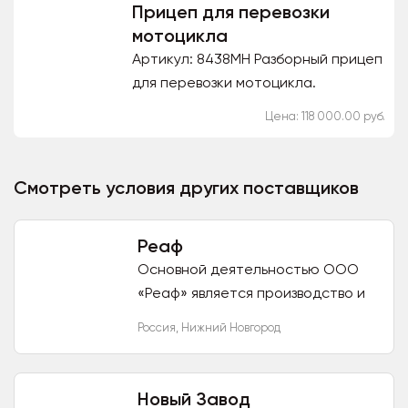
Прицеп для перевозки
✓...
мотоцикла
Артикул: 8438MH Разборный прицеп
для перевозки мотоцикла.
Мотоприцеп. На данном прицепе
Цена: 118 000.00 руб.
возможно перевезти или
эвакуировать классический или...
Смотреть условия других поставщиков
Реаф
Основной деятельностью ООО
«Реаф» является производство и
установка автофургонов на
Россия
,
Нижний Новгород
шасси грузовых автомобилей.
Автофургон - это особый тип...
Новый Завод