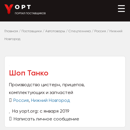
☰
Главная
/
Поставщики
/
Автотовары
/
Спецтехника
/
Россия
/
Нижний
Новгород
Шоп Танко
Производство цистерн, прицепов,
комплектующих и запчастей
Россия
,
Нижний Новгород
На yopt.org: с января 2019
Написать личное сообщение