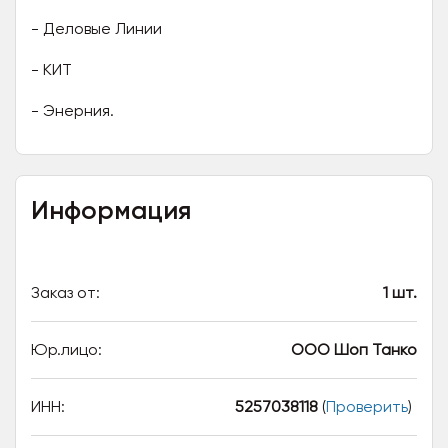
- Деловые Линии
- КИТ
- Энерния.
Информация
Заказ от:
1 шт.
Юр.лицо:
ООО Шоп Танко
ИНН:
5257038118
(
Проверить
)