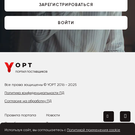
ЗАРЕГИСТРИРОВАТЬСЯ
ВОЙТИ
Все права защищены © YOPT 2016 - 2025
Политика конфиденциальности ПД
Согласие на обработку ПД
Правила портала
Новости
Служба поддержки
Топ поставщиков
Используя сайт, вы соглашаетесь с
Политикой применения cookie
Контакты
Страны и города