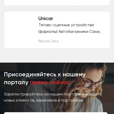
Автомагнат, КААЗ, ГАЗ, ЗМЗ, УАЗ,
ПАЗ, Cummins, ТДК, ГРК,...
Unicar
Тягово-сцепные устройства
(фаркопы) Автобагажники Сани,
волокуши Снегоуборочная
Россия
,
Омск
техника для легковых авто и
ручная Приспособления для...
Присоединяйтесь к нашему
порталу
прямо сейчас
Зарегистрируйтесь на нашем портале и найдите
новых клиентов, заказчиков и партнёров!