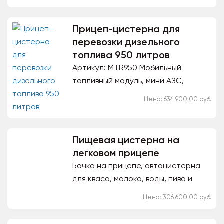
комбайн, кран, прочих...
Прицеп-цистерна для
перевозки дизельного
топлива 950 литров
Артикул: MTR950 Мобильный
топливный модуль, мини АЗС,
объемом 950 литров для заправки
Цена: 634 900.00 руб.
спецтехники (трактор, бульдозер,
комбайн, кран) и прочих...
Пищевая цистерна на
легковом прицепе
Бочка на прицепе, автоцистерна
для кваса, молока, воды, пива и
других пищевых жидкостей.
Цена: 306 600.00 руб.
Молоковоз, квасная бочка
прицепная производится объёмом: