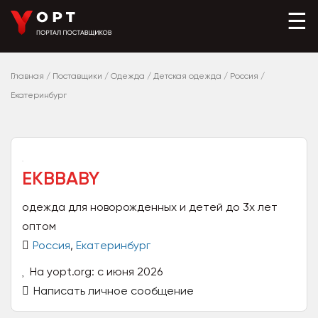
☰
Главная
/
Поставщики
/
Одежда
/
Детская одежда
/
Россия
/
Екатеринбург
EKBBABY
одежда для новорожденных и детей до 3х лет
оптом
Россия
,
Екатеринбург
На yopt.org: с июня 2026
Написать личное сообщение