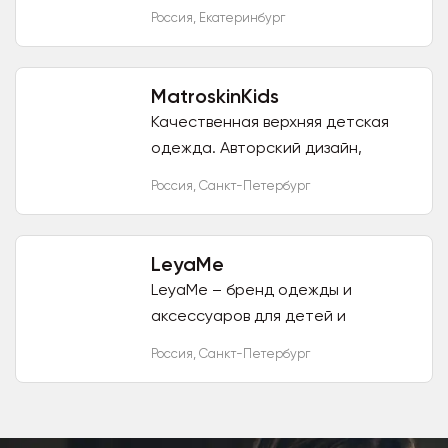
легкой промышленности города
Россия
,
Екатеринбург
Екатеринбурга. Фабрика
выпускает широкий
ассортимент...
MatroskinKids
Качественная верхняя детская
одежда. Авторский дизайн,
эргономичный крой, мембранные
Россия
,
Санкт-Петербург
ткани. Верхняя одежда от
дизайнеров Санкт-Петербурга
Одежда...
LeyaMe
LeyaMe – бренд одежды и
аксессуаров для детей и
подростков, под которым
Россия
,
Санкт-Петербург
выпускаются сезонные коллекции
по мотивам детских историй и
увлечений. Бренд...