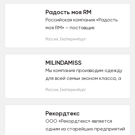
Радость моя RM
Российская компания «Радость
моя RM» – поставщик
качественных изделий
Россия
,
Екатеринбург
собственного производства. На
рынке более 20 лет. Изделия
соответствуют...
MILINDAMISS
Мы компания производим одежду
для всей семьи эконом класса, а
так же специализируемся на
Россия
,
Екатеринбург
прямых поставках женской и
детской одежды от фабрик...
Рекордтекс
ООО «Рекордтекс» является
одним из старейших предприятий