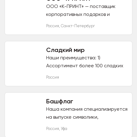
ООО «К-ПРИНТ» — поставщик
корпоративных подарков и
брендированного мерча для
Россия
,
Санкт-Петербург
бизнеса. Работаем с юрлицами и
ИП: безналичный расчёт с НДС,
документы...
Сладкий мир
Наши преимущества: 1)
Ассортимент более 100 сладких
новогодних наборов. 2) Только
Россия
самые вкусные конфеты, которые
нравятся детям, от ведущих...
Башфлаг
Наша компания специализируется
на выпуске символики,
рекламного текстиля, флажной и
Россия
,
Уфа
сувенирно-представительской