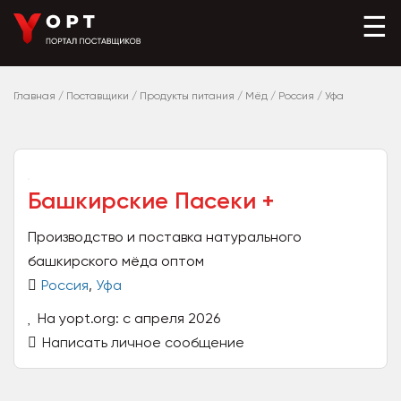
☰
Главная
/
Поставщики
/
Продукты питания
/
Мёд
/
Россия
/
Уфа
Башкирские Пасеки +
Производство и поставка натурального
башкирского мёда оптом
Россия
,
Уфа
На yopt.org: с апреля 2026
Написать личное сообщение