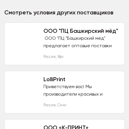
характерными липовыми нотами.
Такой мёд...
Смотреть условия других поставщиков
ООО "ПЦ Башкирский мёд"
ООО "ПЦ "Башкирский мёд"
предлагает оптовые поставки
натурального мёда из
Россия
,
Уфа
Башкортостана в оригинальной
сувенирной и эконом упаковке.
Продукция...
LolliPrint
Приветствуем вас! Мы
производители красивых и
полезных леденцов из
Россия
,
Сочи
натурального сахарозаменителя
- изомальта. Долгое время
являемся партнерами...
ООО «К-ПРИНТ»