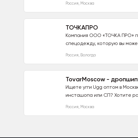
Россия
,
Москва
ТОЧКАПРО
Компания ООО «ТОЧКА ПРО» пр
спецодежду, которую вы может
Россия
,
Вологда
TovarMoscow - дропшип
Ищете угги Ugg оптом в Моск
инсташопа или СП? Хотите ра
Россия
,
Москва