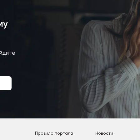
му
айдите
Правила портала
Новости