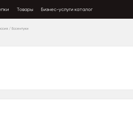
упки
Товары
Бизнес-услуги каталог
оссия
/
Ессентуки