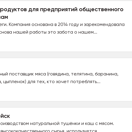
продуктов для предприятий общественного
нам
ги. Компания основана в 2014 году и зарекомендовала
нова нашей работы это забота о нашем...
ый поставщик мяса (говядина, телятина, баранина,
, цыпленок) для тех, кто хочет потреблять...
ейск
оизводством натуральной тушёнки и каш с мясом.
 высококачественного сырья, используется...