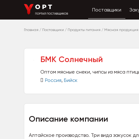
Поставщики
Зак
Главная
/
Поставщики
/
Продукты питания
/
Мясная продукция
БМК Солнечный
Оптом мясные снеки, чипсы из мяса птицы
Россия
,
Бийск
Описание компании
Алтайское производство. Три вида закусок дл