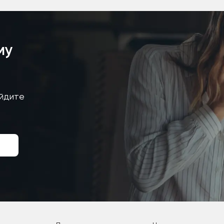
му
айдите