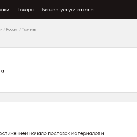
упки
Товары
Бизнес-услуги каталог
ии
/
Россия
/
Тюмень
та
достижением начало поставок материалов и