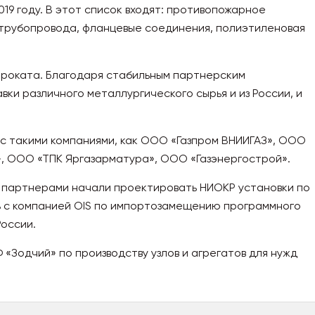
19 году. В этот список входят: противопожарное
 трубопровода, фланцевые соединения, полиэтиленовая
проката. Благодаря стабильным партнерским
ки различного металлургического сырья и из России, и
 с такими компаниями, как ООО «Газпром ВНИИГАЗ», ООО
, ООО «ТПК Яргазарматура», ООО «Газэнергострой».
с партнерами начали проектировать НИОКР установки по
 с компанией OIS по импортозамещению программного
России.
«Зодчий» по производству узлов и агрегатов для нужд