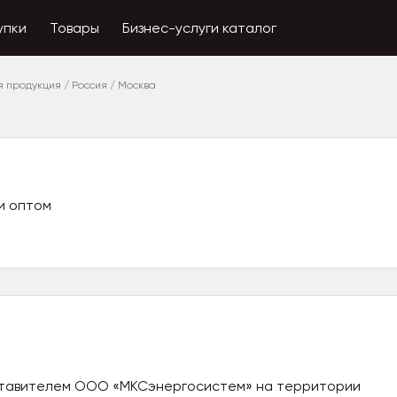
упки
Товары
Бизнес-услуги каталог
я продукция
/
Россия
/
Москва
и оптом
ставителем ООО «МКСэнергосистем» на территории