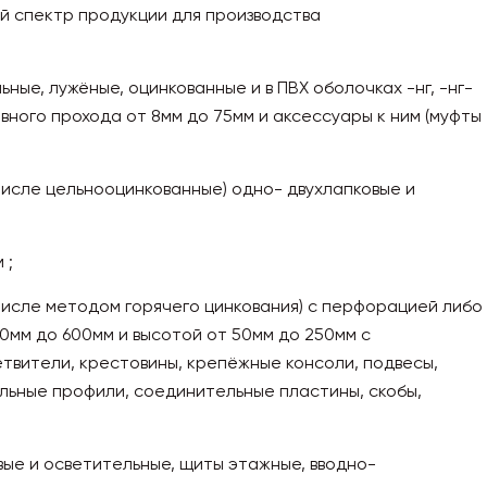
й спектр продукции для производства
ные, лужёные, оцинкованные и в ПВХ оболочках -нг, -нг-
овного прохода от 8мм до 75мм и аксессуары к ним (муфты
числе цельнооцинкованные) одно- двухлапковые и
 ;
числе методом горячего цинкования) с перфорацией либо
0мм до 600мм и высотой от 50мм до 250мм с
етвители, крестовины, крепёжные консоли, подвесы,
льные профили, соединительные пластины, скобы,
ые и осветительные, щиты этажные, вводно-