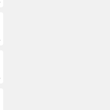
.
.
.