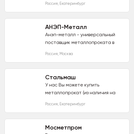
Россия
,
Екатеринбург
купить металлопрокат в
Екатеринбурге по самым низким
ценам и на...
АНЭП-Металл
Анэп-металл - универсальный
поставщик металлопроката в
России и странах СНГ. Мы
Россия
,
Москва
занимаемся поставками
металлопродукции с 2012 года.
Наша цель -...
Стальмаш
У нас Вы можете купить
металлопрокат (из наличия на
складе, при отсутствии –
Россия
,
Екатеринбург
заказать) следующего
сортамента: [отгрузка из наличия
от 100 кг по всей...
Мосметпром