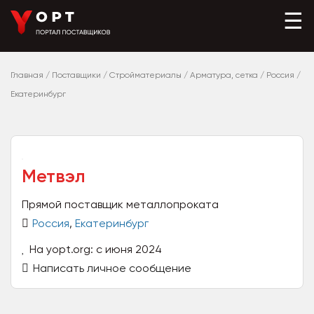
☰
Главная
/
Поставщики
/
Стройматериалы
/
Арматура, сетка
/
Россия
/
Екатеринбург
Метвэл
Прямой поставщик металлопроката
Россия
,
Екатеринбург
На yopt.org: с июня 2024
Написать личное сообщение