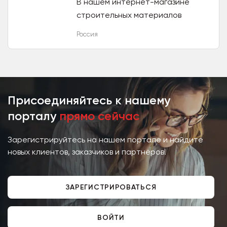
В нашем интернет-магазине
строительных материалов
представлены такие мировые
Россия
бренды, как Kerama Marazzi,
Tarkett Sommer, Контакт, Liquid
Nails,...
Присоединяйтесь к нашему
порталу
прямо сейчас
Зарегистрируйтесь на нашем портале и найдите
новых клиентов, заказчиков и партнёров!
ЗАРЕГИСТРИРОВАТЬСЯ
ВОЙТИ