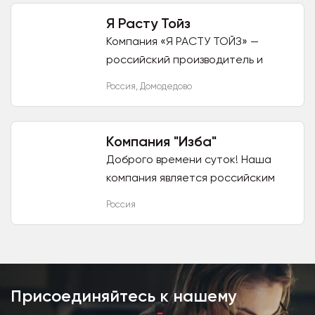
Я Расту Тойз
Компания «Я РАСТУ ТОЙЗ» —
российский производитель и
оптовый поставщик детских
Россия
,
Домодедово
развивающих игр и игрушек.
Игрушки наших брендов
El'BascoToys, El'...
Компания "Изба"
Доброго времени суток! Наша
компания является российским
производителем деревянных
Россия
развивающих игрушек и игровых
пособий для детей,
конструкторов...
Присоединяйтесь к нашему