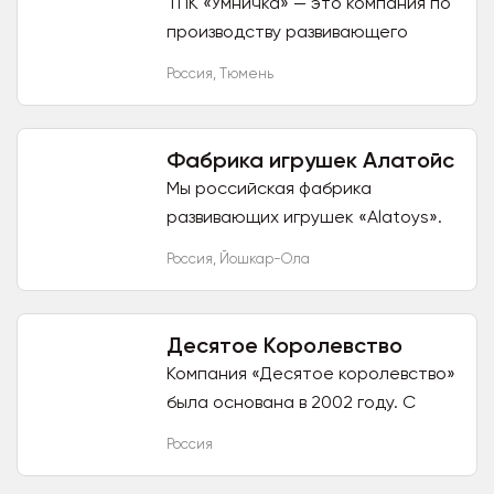
ТПК «Умничка» — это компания по
производству развивающего
оборудования, уличных площадок
Россия
,
Тюмень
и мебели для детских
учреждений. Разрабатываем и...
Фабрика игрушек Алатойс
Мы российская фабрика
развивающих игрушек «Alatoys».
Приглашаем к сотрудничеству
Россия
,
Йошкар-Ола
оптовых клиентов! Мы
подготовили для Вас простые
условия...
Десятое Королевство
Компания «Десятое королевство»
была основана в 2002 году. С
момента основания и по сей день
Россия
наша основная специализация –
производство развивающих...