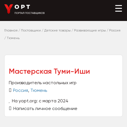
☰
Главная
/
Поставщики
/
Детские товары
/
Развивающие игры
/
Россия
/
Тюмень
Мастерская Туми-Иши
Производитель настольных игр
Россия
,
Тюмень
На yopt.org: с марта 2024
Написать личное сообщение