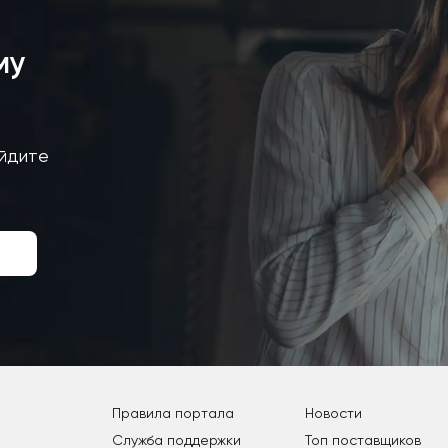
му
айдите
Правила портала
Новости
Служба поддержки
Топ поставщиков