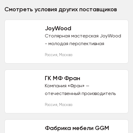
Смотреть условия других поставщиков
JoyWood
Столярная мастерская JoyWood
- молодая перспективная
компания в сфере столярной
Россия
,
Москва
обработки изделий. Мы
профессионально работаем с
массивом дерева,...
ГК МФ Фран
Компания «Фран» —
отечественный производитель
мебели с европейским качеством,
Россия
,
Москва
которая поставила для себя цель
— производство мебели высокого
класса...
Фабрика мебели GGM