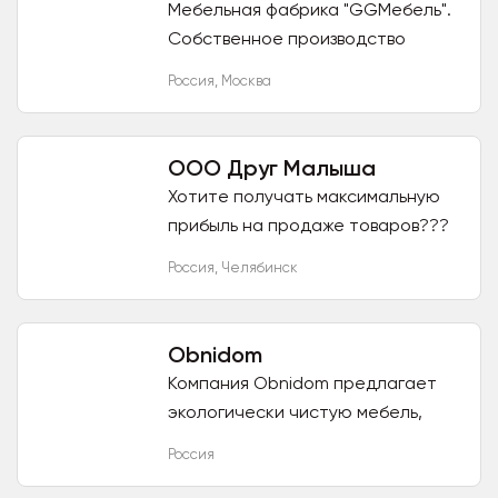
Мебельная фабрика "GGMебель".
Собственное производство
корпусной мебели на станках:
Россия
,
Москва
шкафы-купе, гостиные, кухни,
библиотеки, стеллажи,
гардеробные...
ООО Друг Малыша
Хотите получать максимальную
прибыль на продаже товаров???
МЫ -готовы ВАМ помочь!!! -МЫ –
Россия
,
Челябинск
это качественная детская мебель
-Основные направления-...
Obnidom
Компания Obnidom предлагает
экологически чистую мебель,
игрушки и предметы декора для
Россия
детей от 0 до 10 лет - кроватки из