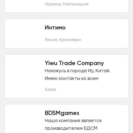
Пеньюары, Игровые костюмы,
Украина
,
Хмельницкий
Бодистокинг, Эротическое белье,
Боди, монокини, теди, Пояса для...
Интимо
Россия
,
Красноярск
Yiwu Trade Company
Нахожусь в городе Иу, Китай.
Имею контакты ко всем
производителям разных товаров.
Китай
Оптом и в розницу. Отправка
через карго. Доставка 11-15
дней....
BDSMgames
Наша компания является
производителем БДСМ