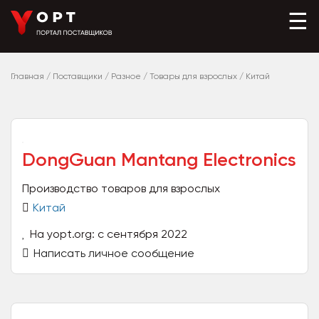
☰
Главная
/
Поставщики
/
Разное
/
Товары для взрослых
/
Китай
DongGuan Mantang Electronics
Производство товаров для взрослых
Китай
На yopt.org: с сентября 2022
Написать личное сообщение