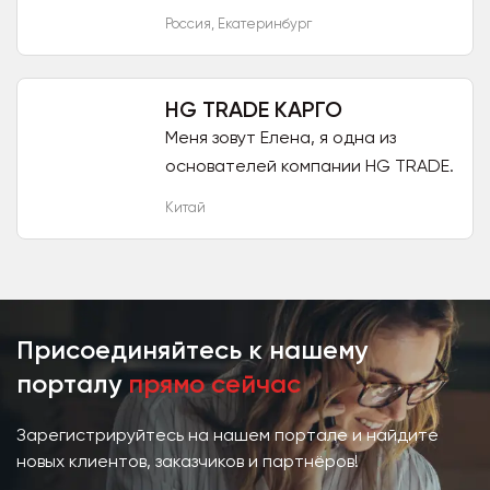
аксессуаров из натуральных
Россия
,
Екатеринбург
материалов ручной работы.
Каждое изделие изготавливается
нашими мастерами...
HG TRADE КАРГО
Меня зовут Елена, я одна из
основателей компании HG TRADE.
Приятно познакомится!) Мы
Китай
занимаемся авто ДОСТАВКОЙ из
Китая в Россию и Казахстан.
Наша...
Присоединяйтесь к нашему
порталу
прямо сейчас
Зарегистрируйтесь на нашем портале и найдите
новых клиентов, заказчиков и партнёров!