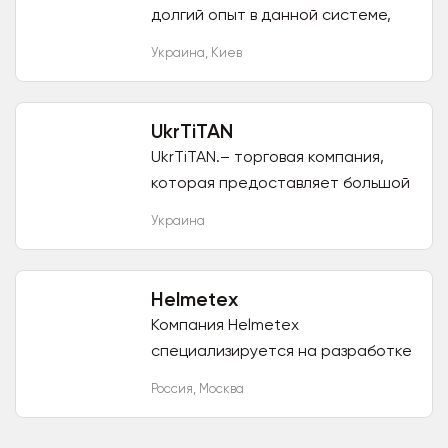
долгий опыт в данной системе,
поэтому в нашем распоряжении
Украина
,
Киев
все возможности для выгодного
сотрудничества. Помимо...
UkrTiTAN
UkrTiTAN.– торговая компания,
которая предоставляет большой
ассортимент интернет товаров
Украина
по самым выгодным ценам в
Украине. УкрТитан – это...
Helmetex
Компания Helmetex
специализируется на разработке
и производстве средств
Россия
,
Москва
нейтрализаторов запаха для
применения в различных сферах