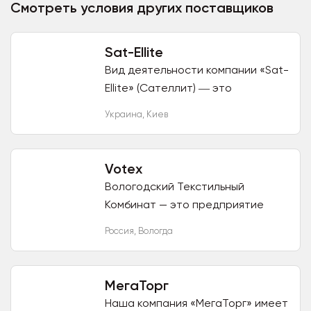
Смотреть условия других поставщиков
Sat-Ellite
Вид деятельности компании «Sat-
Ellite» (Сателлит) ― это
реализация оптом и по
Украина
,
Киев
дропшиппингу, ассортимента
товаров, превышающего более
100 000 единиц...
Votex
Вологодский Текстильный
Комбинат — это предприятие
полного цикла производства
Россия
,
Вологда
текстиля. Мы выпускаем: кухонную
группу (полотенца, прихватки,...
МегаТорг
Наша компания «МегаТорг» имеет