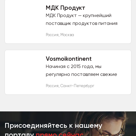
Вся...
МДК Продукт
МДК Продукт — крупнейший
поставщик продуктов питания
отечественного и импортного
Россия
,
Москва
производства, обслуживающий
торговые центры, супермаркеты,
магазины...
Vosmoikontinent
Начиная с 2015 года, мы
регулярно поставляем свежие
продукты питания в места
Россия
,
Санкт-Петербург
общепита. С лета 2020 также
начали поставлять продукты в
федеральные и...
Присоединяйтесь к нашему
порталу
прямо сейчас