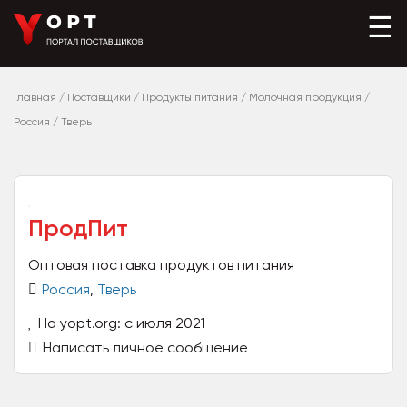
☰
Главная
/
Поставщики
/
Продукты питания
/
Молочная продукция
/
Россия
/
Тверь
ПродПит
Оптовая поставка продуктов питания
Россия
,
Тверь
На yopt.org: с июля 2021
Написать личное сообщение