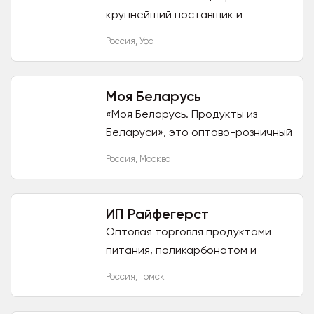
крупнейший поставщик и
дистрибьютор на территории
Россия
,
Уфа
Башкортостана,
обеспечивающий предприятия
общественного питания и
Моя Беларусь
отрасли...
«Моя Беларусь. Продукты из
Беларуси», это оптово-розничный
интернет-магазин, вот уже 11 лет
Россия
,
Москва
мы поставляем на территорию
РФ, экологически чистые и...
ИП Райфегерст
Оптовая торговля продуктами
питания, поликарбонатом и
теплицами. На рынке с 22 февраля
Россия
,
Томск
1995 года. Большая база
постоянных клиентов. 3 склада.