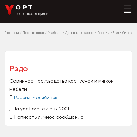
☰
Главная
/
Поставщики
/
Мебель
/
Диваны, кресла
/
Россия
/
Челябинск
Рэдо
Серийное производство корпусной и мягкой
мебели
Россия
,
Челябинск
На yopt.org: с июня 2021
Написать личное сообщение