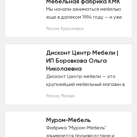
Мебельная фабрика КМК
Мы начали заниматься мебелью
еще в далеком 1994 году — и уже
28 лет стабильно и продуктивно
Россия
,
Красноярск
работаем на мебельном рынке.
Большой опыт в этой сфере...
Дисконт Центр Мебели |
ИП Боровкова Ольга
Николаевна
Дисконт Центр мебели — это
крупнейший мебельный магазин в
Москве. Наш широкий
Россия
,
Москва
ассортимент мебели и
аксессуаров для дома и офиса
позволит вам создать...
Муром-Мебель
Фабрика "Муром-Мебель"
занимается производством и