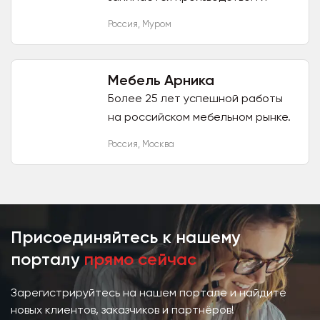
продажей мебели из массива
Россия
,
Муром
дерева. Располагает
собственными интернет-
магазинами и точками продаж в...
Мебель Арника
Более 25 лет успешной работы
на российском мебельном рынке.
Собственное производство с
Россия
,
Москва
использованием современных
технологий. Команда
профессионалов...
Присоединяйтесь к нашему
порталу
прямо сейчас
Зарегистрируйтесь на нашем портале и найдите
новых клиентов, заказчиков и партнёров!