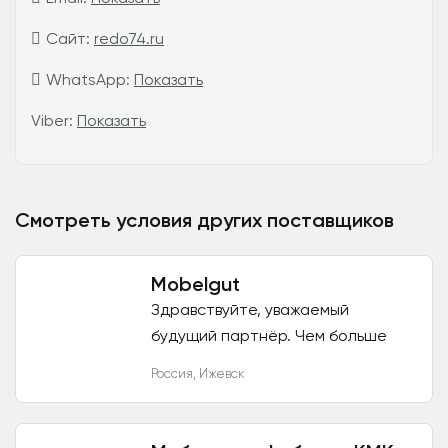
Сайт:
redo74.ru
WhatsApp:
Показать
Viber:
Показать
Смотреть условия других поставщиков
Mobelgut
Здравствуйте, уважаемый
будущий партнёр. Чем больше
ассортимент мебельного
Россия
,
Ижевск
магазина, тем довольнее
покупатели. А если мебель
прочная, компактная,...