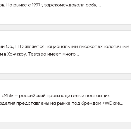
в. На рынке с 1997г, зарекомендовали себя,...
ии Co., LTD.является национальным высокотехнологичным
в Ханчжоу. Testsea имеет много...
 «МЫ» — российский производитель и поставщик
зделия представлены на рынке под брендом «WE are...