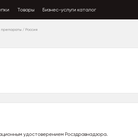
упки
Товары
Бизнес-услуги каталог
 препараты
/
Россия
рационным удостоверением Росздравнадзора.