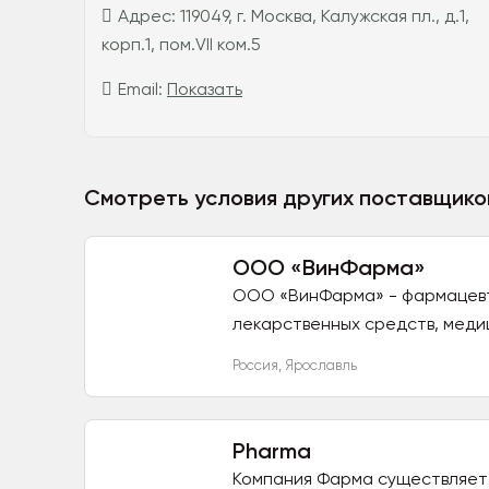
Адрес:
119049, г. Москва, Калужская пл., д.1,
корп.1, пом.VII ком.5
Email:
Показать
Смотреть условия других поставщико
ООО «ВинФарма»
ООО «ВинФарма» - фармацевт
лекарственных средств, медиц
Россия
,
Ярославль
Pharma
Компания Фарма существляет 