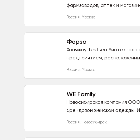
фармзаводов, аптек и магазино
Россия
,
Москва
Форза
Ханчжоу Testsea биотехнолог
предприятием, расположенным 
Россия
,
Москва
WE Family
Новосибирская компания ООО
брендовой женской одежды. И
Россия
,
Новосибирск