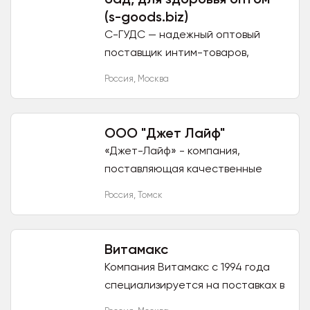
(s-goods.biz)
С-ГУДС — надежный оптовый
поставщик интим-товаров,
пищевых добавок для
Россия
,
Москва
возбуждения, возбуждающих
препаратов (виагра, для
потенции), игрушек, белья,...
ООО "Джет Лайф"
«Джет-Лайф» - компания,
поставляющая качественные
оздоровительные продукты,
Россия
,
Томск
произведенные из натуральных
компонентов. Компания активно
работает и...
Витамакс
Компания Витамакс с 1994 года
специализируется на поставках в
Россию лучших продуктов и