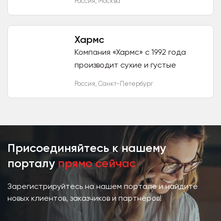
Россия
,
Москва
приборов для здоровья от
крупнейших и проверенных
временем...
Хармс
Компания «Хармс» с 1992 года
производит сухие и густые
водорастворимые экстракты из
Россия
,
Санкт-Петербург
растительного сырья. Экстрагент
- питьевая вода. Сухие...
Присоединяйтесь к нашему
порталу
прямо сейчас
Зарегистрируйтесь на нашем портале и найдите
новых клиентов, заказчиков и партнёров!