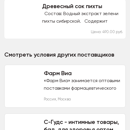
Древесный сок пихты
Состав: Водный экстракт зелени
пихты сибирской. Содержит
витамины А, группы B, C, E, P,
Цена: 490.00 руб.
комплекс растительных
полифенолов, микроэлементов и...
Смотреть условия других поставщиков
Фарм Виа
«Фарм Виа» занимается оптовыми
поставками фармацевтического
сырья с 2009 г. Наш ассортимент
Россия
,
Москва
включает всё необходимое для
производства лекарств, в...
С-Гудс - интимные товары,
бад, для здоровья оптом