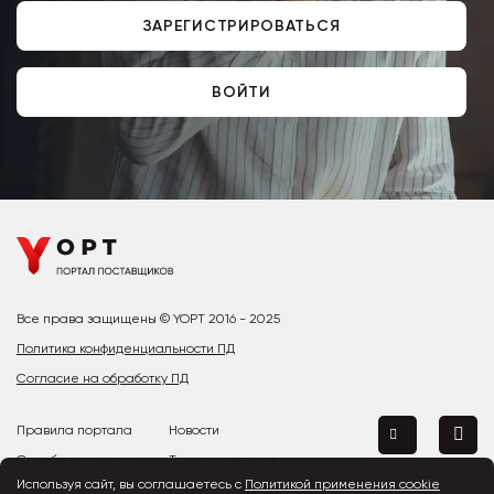
ЗАРЕГИСТРИРОВАТЬСЯ
ВОЙТИ
Все права защищены © YOPT 2016 - 2025
Политика конфиденциальности ПД
Согласие на обработку ПД
Правила портала
Новости
Служба поддержки
Топ поставщиков
Используя сайт, вы соглашаетесь с
Политикой применения cookie
Контакты
Страны и города