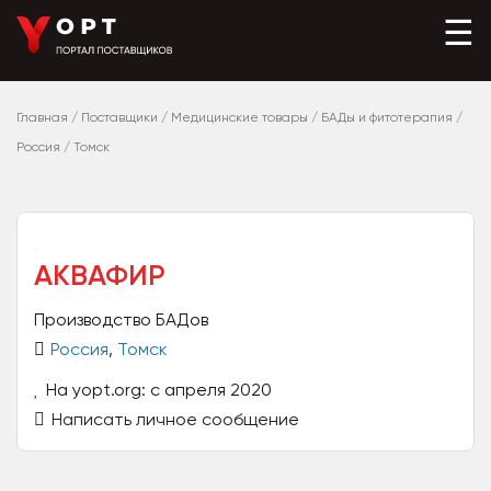
☰
Главная
/
Поставщики
/
Медицинские товары
/
БАДы и фитотерапия
/
Россия
/
Томск
АКВАФИР
Производство БАДов
Россия
,
Томск
На yopt.org: с апреля 2020
Написать личное сообщение