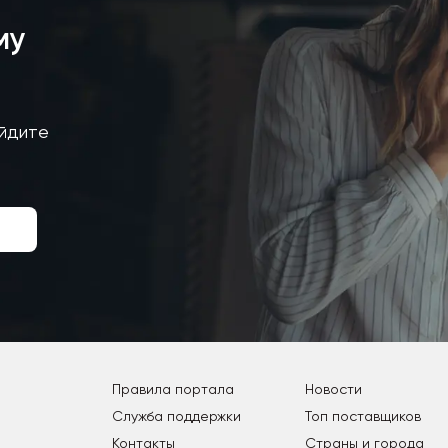
му
айдите
Правила портала
Новости
Служба поддержки
Топ поставщиков
Контакты
Страны и города