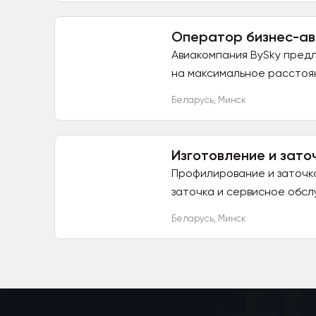
Оператор бизнес-ави
Авиакомпания BySky предл
на максимальное расстоян
Беларусь
,
Минск
Изготовление и зат
Профилирование и заточк
заточка и сервисное обс
Беларусь
,
Минск