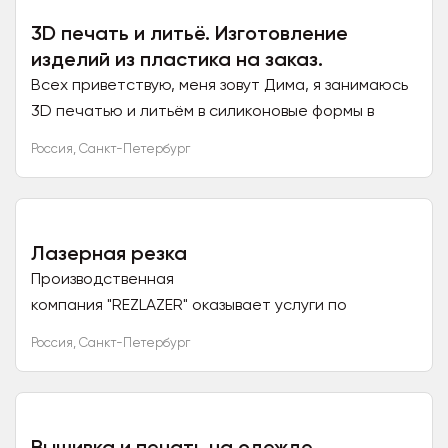
3D печать и литьё. Изготовление
изделий из пластика на заказ.
Всех приветствую, меня зовут Дима, я занимаюсь
3D печатью и литьём в силиконовые формы в
городе Санкт-Петербург. Могу предложить Вам:
Россия
,
Санкт-Петербург
1. Печать...
Лазерная резка
Производственная
компания "REZLAZER" оказывает услуги по
изготовлению изделий из дерева, лазерной резки
Россия
,
Санкт-Петербург
и гравировки фанеры, оргстекла и других не...
Вышивка и печать на одежде