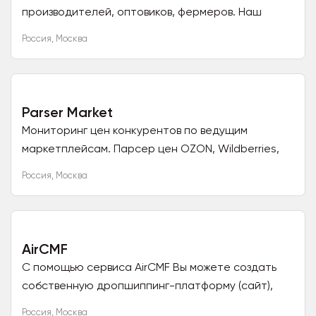
производителей, оптовиков, фермеров. Наш
сервис объединяет Вас с прямыми покупателями.
Россия
,
Москва
Зарегистрируйтесь на нашем...
Parser Market
Мониторинг цен конкурентов по ведущим
маркетплейсам. Парсер цен OZON, Wildberries,
Яндекс Маркет.
Россия
,
Москва
AirCMF
С помощью сервиса AirCMF Вы можете создать
собственную дропшиппинг-платформу (сайт),
наполнить ее товарами и начать привлекать
Россия
,
Москва