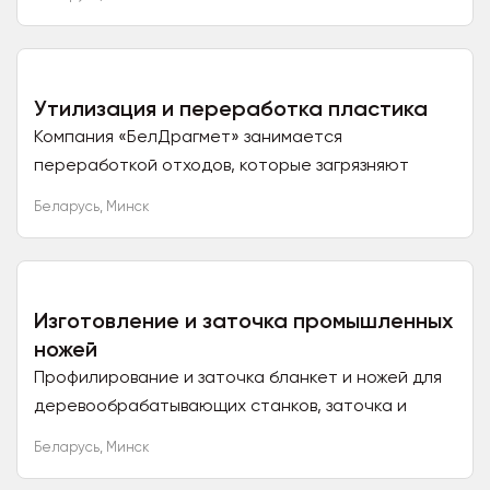
самолетов авиакомпании...
Утилизация и переработка пластика
Компания «БелДрагмет» занимается
переработкой отходов, которые загрязняют
окружающую среду. В переработку
Беларусь
,
Минск
принимаются: электронное оснащение,...
Изготовление и заточка промышленных
ножей
Профилирование и заточка бланкет и ножей для
деревообрабатывающих станков, заточка и
сервисное обслуживание дереворежущего
Беларусь
,
Минск
инструмента с режущими...