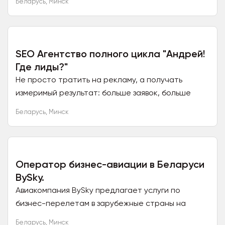
Беларусь
,
Минск
посреднические услуги по...
SEO Агентство полного цикла "Андрей!
Где лиды?"
Не просто тратить на рекламу, а получать
измеримый результат: больше заявок, больше
клиентов и меньше расходов. Экспертиза — авто,
Беларусь
,
Минск
медицина, IT,...
Оператор бизнес-авиации в Беларуси
BySky.
Авиакомпания BySky предлагает услуги по
бизнес-перелетам в зарубежные страны на
максимальное расстояние до 2800 км. Парк
Беларусь
,
Минск