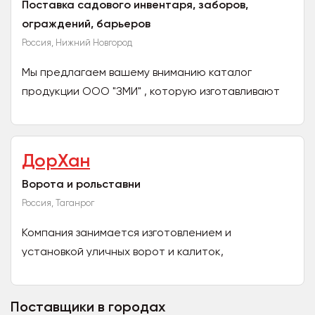
Поставка садового инвентаря, заборов,
ограждений, барьеров
Россия, Нижний Новгород
Мы предлагаем вашему вниманию каталог
продукции ООО "ЗМИ" , которую изготавливают
квалифицированные сотрудники нашей компании
на самом современном...
ДорХан
Ворота и рольставни
Россия, Таганрог
Компания занимается изготовлением и
установкой уличных ворот и калиток,
рольставень и рольворот, шлагбаумов, модульных
конструкций. Заказчикам...
Поставщики в городах