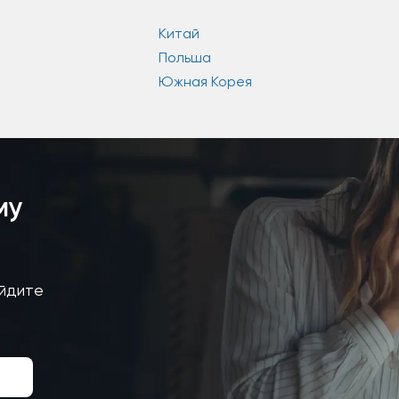
Китай
Польша
Южная Корея
му
айдите