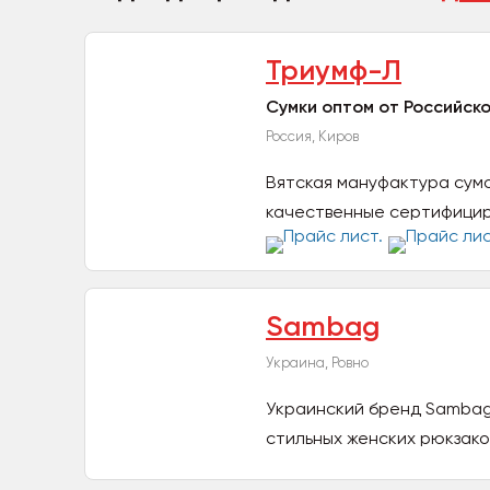
Триумф-Л
Cумки оптом от Российск
Россия, Киров
Вятская мануфактура сум
качественные сертифициро
на...
Sambag
Украина, Ровно
Украинский бренд Sambag
стильных женских рюкзаков