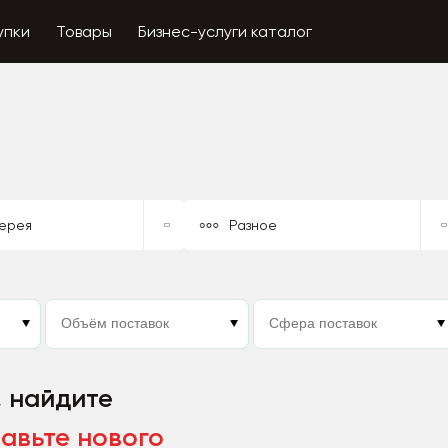
упки
Товары
Бизнес-услуги каталог
ерея
Разное
, найдите
авьте нового