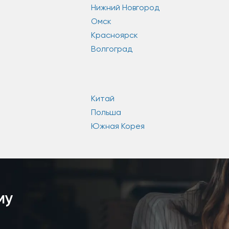
Нижний Новгород
Омск
Красноярск
Волгоград
Китай
Польша
Южная Корея
му