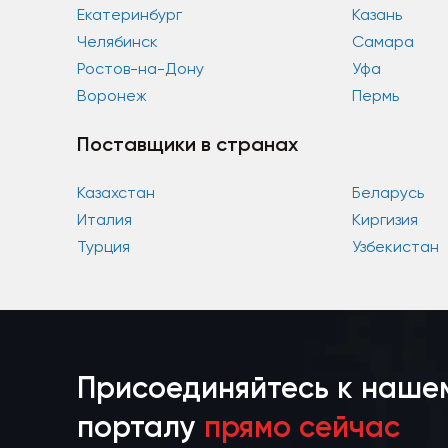
Екатеринбург
Казань
Челябинск
Самара
Ростов-на-Дону
Уфа
Воронеж
Пермь
Поставщики в странах
Казахстан
Беларусь
Италия
Киргизия
Турция
Узбекистан
Присоединяйтесь к наше
порталу
прямо сейчас