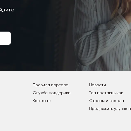
айдите
Правила портала
Новости
Служба поддержки
Топ поставщиков
Контакты
Страны и города
Предложить улучше