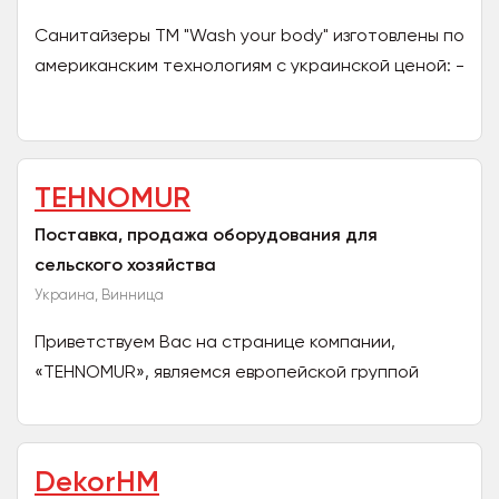
Санитайзеры ТМ "Wash your body" изготовлены по
американским технологиям с украинской ценой: -
это сертифицированный продукт - 4 удобных
формата...
TEHNOMUR
Поставка, продажа оборудования для
сельского хозяйства
Украина, Винница
Приветствуем Вас на странице компании,
«TEHNOMUR», являемся европейской группой
компаний, наша деятельность: продажа
оборудования и аксессуаров для...
DekorHM