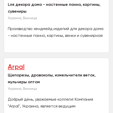
Lля декора дома - настенные панно, картины,
сувениры
Украина, Винница
Производтво хендмейд изделий для декора дома
- настенные панно, картины, венки и сувенирная
продукция из экологически чистых материалов
(мешковина,...
Arpal
Щепорезы, дровоколы, измельчители веток,
мульчеры оптом
Украина, Винница
Добрый день, уважаемые коллеги! Компания
"Arpal", Украина, является ведущим
производителем: измельчителей веток,