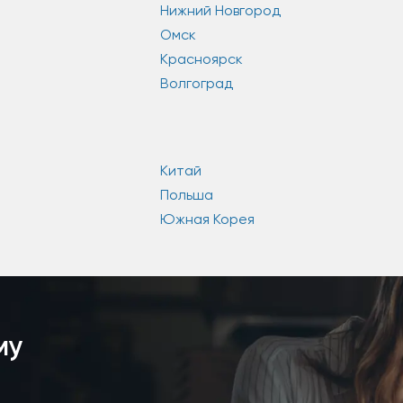
Нижний Новгород
Омск
Красноярск
Волгоград
Китай
Польша
Южная Корея
му