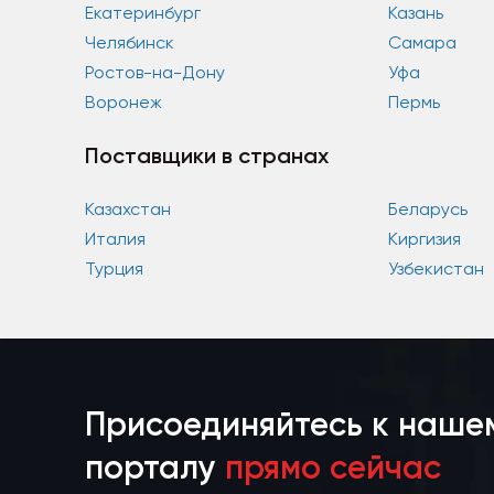
Екатеринбург
Казань
Челябинск
Самара
Ростов-на-Дону
Уфа
Воронеж
Пермь
Поставщики в странах
Казахстан
Беларусь
Италия
Киргизия
Турция
Узбекистан
Присоединяйтесь к наше
порталу
прямо сейчас