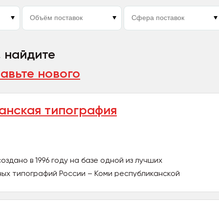
, найдите
авьте нового
анская типография
здано в 1996 году на базе одной из лучших
ных типографий России – Коми республиканской