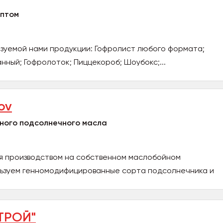
оптом
зуемой нами продукции: Гофролист любого формата;
ный; Гофролоток; Пиццекороб; Шоубокс;...
ov
ного подсолнечного масла
ся производством на собственном маслобойном
льзуем генномодифицированные сорта подсолнечника и
ТРОЙ"