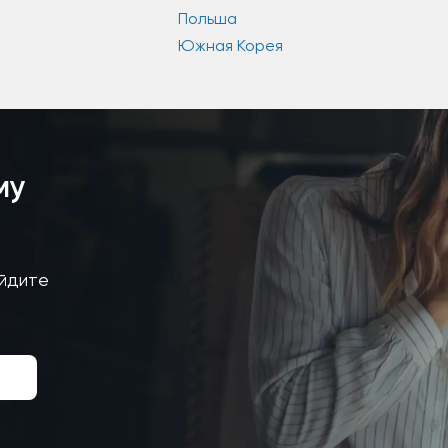
Польша
Южная Корея
му
айдите