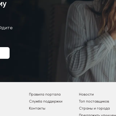
му
айдите
Правила портала
Новости
Служба поддержки
Топ поставщиков
Контакты
Страны и города
Предложить улучше