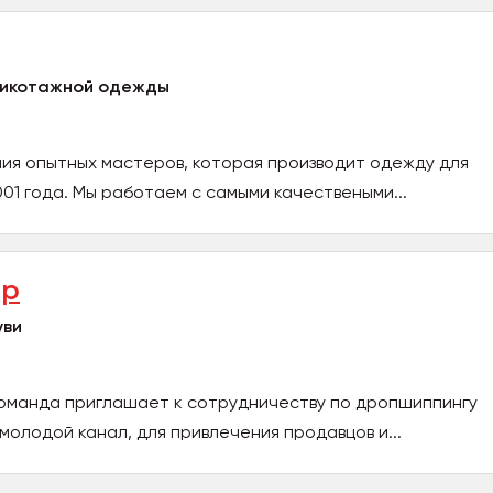
рикотажной одежды
ния опытных мастеров, которая производит одежду для
001 года. Мы работаем с самыми качествеными...
op
уви
оманда приглашает к сотрудничеству по дропшиппингу
ы молодой канал, для привлечения продавцов и...