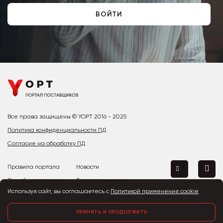
ВОЙТИ
Все права защищены © YOPT 2016 - 2025
Политика конфиденциальности ПД
Согласие на обработку ПД
Правила портала
Новости
Служба поддержки
Топ поставщиков
Используя сайт, вы соглашаетесь с
Политикой применения cookie
Контакты
Страны и города
Предложить улучшение
ПРИНЯТЬ И ПРОДОЛЖИТЬ