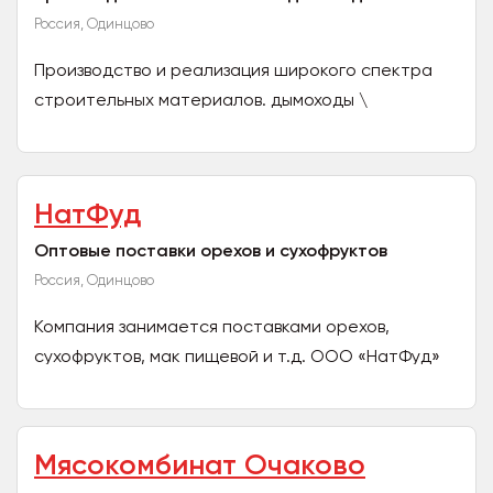
Россия, Одинцово
Производство и реализация широкого спектра
строительных материалов. дымоходы \
профнастил \ металлочерепица\ сайдинг и
софиты\ штакетник \...
НатФуд
Оптовые поставки орехов и сухофруктов
Россия, Одинцово
Компания занимается поставками орехов,
сухофруктов, мак пищевой и т.д. ООО «НатФуд»
осуществляет свою деятельность по оптовой
продаже орехов и...
Мясокомбинат Очаково