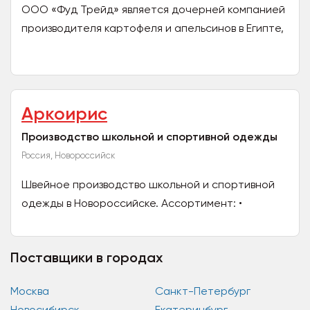
ООО «Фуд Трейд» является дочерней компанией
производителя картофеля и апельсинов в Египте,
поэтому мы готовы предложить продукцию по
наиболее...
Аркоирис
Производство школьной и спортивной одежды
Россия, Новороссийск
Швейное производство школьной и спортивной
одежды в Новороссийске. Ассортимент: •
футболки из п/э • шорты • спортивные брюки •
школьные брюки...
Поставщики в городах
Москва
Санкт-Петербург
Новосибирск
Екатеринбург