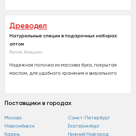
Волгоградской области г Камышин. Наши
преимущества: У нас имеется многолетний...
Древодел
Натуральные специи в подарочных наборах
оптом
Россия, Камышин
Надежная полочка из массива бука, покрытая
маслом, для удобного хранения и визуального
дополнения вашей кухни. Высококачественные
пластиковые...
Поставщики в городах
Москва
Санкт-Петербург
Новосибирск
Екатеринбург
Казань
Нижний Новгород