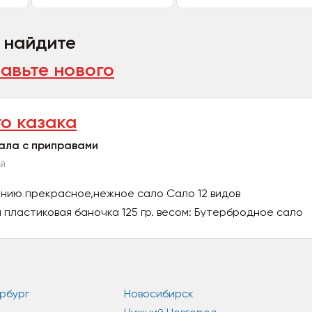
, найдите
авьте нового
го казака
ала с приправами
ий
нию прекрасное,нежное сало Сало 12 видов
 пластиковая баночка 125 гр. весом: Бутербродное сало
рбург
Новосибирск