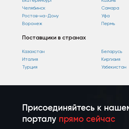
Екатеринбург
Казань
Челябинск
Самара
Ростов-на-Дону
Уфа
Воронеж
Пермь
Поставщики в странах
Казахстан
Беларусь
Италия
Киргизия
Турция
Узбекистан
Присоединяйтесь к наше
порталу
прямо сейчас