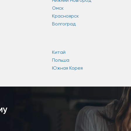
Нижний Новгород
Омск
Красноярск
Волгоград
Китай
Польша
Южная Корея
му