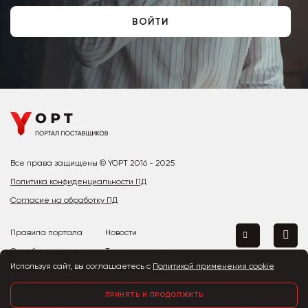
ВОЙТИ
Все права защищены © YOPT 2016 - 2025
Политика конфиденциальности ПД
Согласие на обработку ПД
Правила портала
Новости
Служба поддержки
Топ поставщиков
Используя сайт, вы соглашаетесь с
Политикой применения cookie
Контакты
Страны и города
Предложить улучшение
ПРИНЯТЬ И ПРОДОЛЖИТЬ