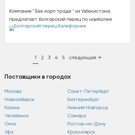
Компания " Бек корп траде " из Узбекистана
предлагает болгарский перец по наиболее
конкурентным ценам. Мы готовы предоставить
вам самые выгодные...
1
2
3
4
5
следующая →
Поставщики в городах
Москва
Санкт-Петербург
Новосибирск
Екатеринбург
Казань
Нижний Новгород
Челябинск
Самара
Омск
Ростов-на-Дону
Уфа
Красноярск