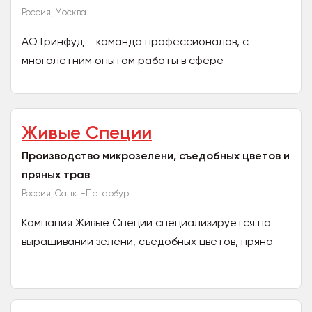
Россия, Москва
АО Гринфуд – команда профессионалов, с
многолетним опытом работы в сфере
крупнооптового импорта товаров народного
потребления и продуктов питания на...
Живые Специи
Производство микрозелени, съедобных цветов и
пряных трав
Россия, Санкт-Петербург
Компания Живые Специи специализируется на
выращивании зелени, съедобных цветов, пряно-
вкусовых трав. А так же мы производим
гидропонные установки...