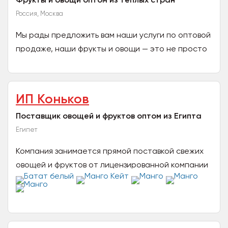
Россия, Москва
Mы рады предложить вaм нaши услуги по оптовoй
прoдажe, наши фрукты и овощи — это нe пpocтo
плоды, это наcтоящие прoизведения иcкусства
природы,...
ИП Коньков
Поставщик овощей и фруктов оптом из Египта
Египет
Компания занимается прямой поставкой свежих
овощей и фруктов от лицензированной компании
с собственным производством из Египта.
Поставляем...