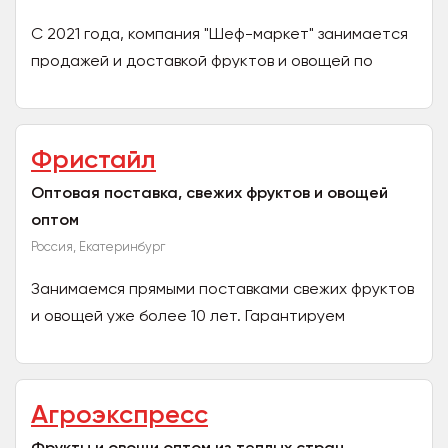
С 2021 года, компания "Шеф-маркет" занимается
продажей и доставкой фруктов и овощей по
магазинам и сетям гастрономических заведений
Красноярска и...
Фристайл
Оптовая поставка, свежих фруктов и овощей
оптом
Россия, Екатеринбург
Занимаемся прямыми поставками свежих фруктов
и овощей уже более 10 лет. Гарантируем
хорошее качество, своевременную поставку,
рациональные цены!...
Агроэкспресс
Фрукты и овощи оптом из теплых стран