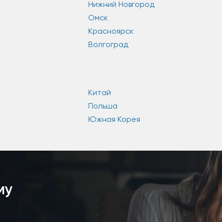
Нижний Новгород
Омск
Красноярск
Волгоград
Китай
Польша
Южная Корея
му