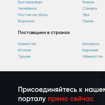
Екатеринбург
Казань
Челябинск
Самара
Ростов-на-Дону
Уфа
Воронеж
Пермь
Поставщики в странах
Казахстан
Беларусь
Италия
Киргизия
Турция
Узбекистан
Присоединяйтесь к наше
порталу
прямо сейчас